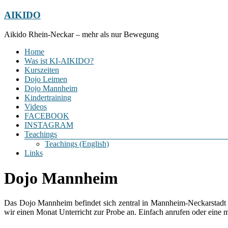
Zum
AIKIDO
Inhalt
springen
Aikido Rhein-Neckar – mehr als nur Bewegung
Menü
Home
Was ist KI-AIKIDO?
Kurszeiten
Dojo Leimen
Dojo Mannheim
Kindertraining
Videos
FACEBOOK
INSTAGRAM
Teachings
Teachings (English)
Links
Dojo Mannheim
Das Dojo Mannheim befindet sich zentral in Mannheim-Neckarstadt
wir einen Monat Unterricht zur Probe an. Einfach anrufen oder eine 