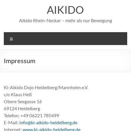
Zum
AIKIDO
Inhalt
springen
Aikido Rhein-Neckar – mehr als nur Bewegung
Menü
Impressum
Ki-Aikido Dojo Heidelberg/Mannheim e.V.
c/o Klaus Heß
Obere Seegasse 16
69124 Heidelberg
Telefon: +49 06221 785499
E-Mail:
info@ki-aikido-heidelberg.de
Internet:
www.ki-aikido-heidelberg.de