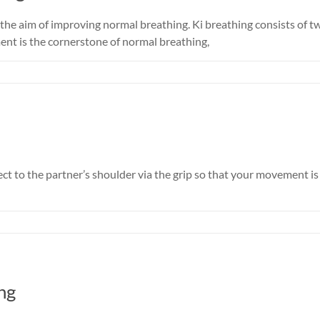
 the aim of improving normal breathing. Ki breathing consists of
t is the cornerstone of normal breathing,
ect to the partner’s shoulder via the grip so that your movement is
ng