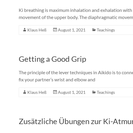
Ki breathing is maximum inhalation and exhalation with
movement of the upper body. The diaphragmatic movemen
Klaus Heß
August 1, 2021
Teachings
Getting a Good Grip
The principle of the lever techniques in Aikido is to conn
fix your partner’s wrist and elbow and
Klaus Heß
August 1, 2021
Teachings
Zusätzliche Übungen zur Ki-Atmu