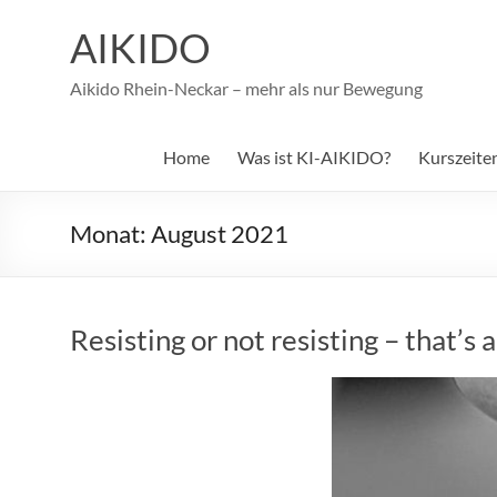
Zum
Inhalt
AIKIDO
springen
Aikido Rhein-Neckar – mehr als nur Bewegung
Home
Was ist KI-AIKIDO?
Kurszeite
Monat:
August 2021
Resisting or not resisting – that’s 