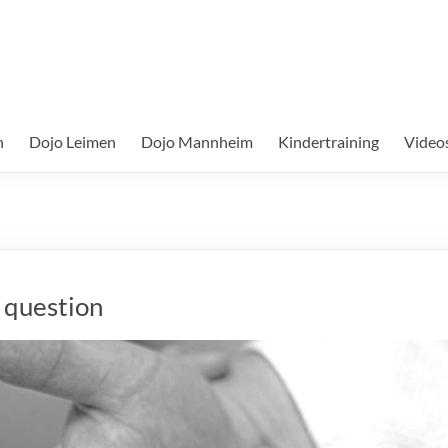
n
Dojo Leimen
Dojo Mannheim
Kindertraining
Video
a question