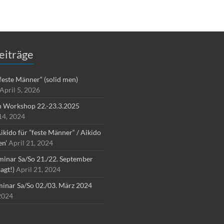
eiträge
”feste Männer“ (solid men)
April 5, 2026
n Workshop 22.-23.3.2025
4, 2024
ikido für ”feste Männer“ / Aikido
en’
April 21, 2024
inar Sa/So 21./22. September
agt!)
April 21, 2024
inar Sa/So 02./03. März 2024
2024