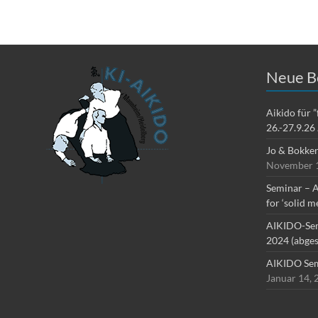
Neue B
Aikido für 
26.-27.9.26
Jo & Bokke
November 1
Seminar – A
for ‘solid m
AIKIDO-Sem
2024 (abges
AIKIDO Sem
Januar 14, 