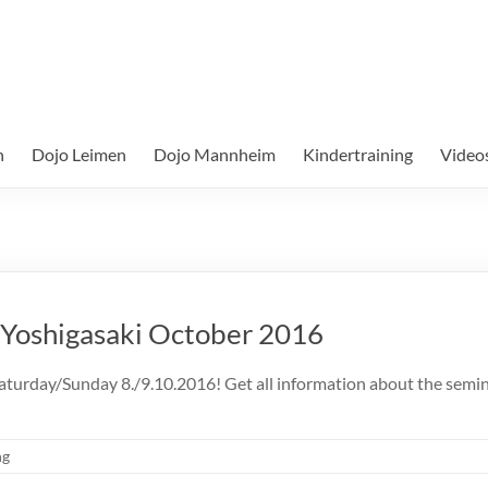
n
Dojo Leimen
Dojo Mannheim
Kindertraining
Video
 Yoshigasaki October 2016
urday/Sunday 8./9.10.2016! Get all information about the semina
ng