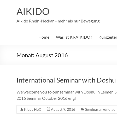
Zum
Inhalt
AIKIDO
springen
Aikido Rhein-Neckar – mehr als nur Bewegung
Home
Was ist KI-AIKIDO?
Kurszeite
Monat:
August 2016
International Seminar with Doshu
We welcome you to our seminar with Doshu in Leimen Sat
2016 Seminar October 2016 engl
Klaus Heß
August 9, 2016
Seminarankündigu