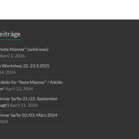
eiträge
”feste Männer“ (solid men)
April 5, 2026
n Workshop 22.-23.3.2025
4, 2024
ikido für ”feste Männer“ / Aikido
en’
April 21, 2024
inar Sa/So 21./22. September
agt!)
April 21, 2024
inar Sa/So 02./03. März 2024
2024