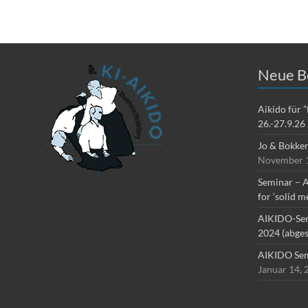
Neue B
Aikido für 
26.-27.9.26
Jo & Bokke
November 1
Seminar – A
for ‘solid m
AIKIDO-Sem
2024 (abges
AIKIDO Sem
Januar 14, 