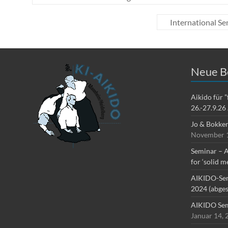
International S
Neue B
Aikido für 
26.-27.9.26
Jo & Bokke
November 1
Seminar – A
for ‘solid m
AIKIDO-Sem
2024 (abges
AIKIDO Sem
Januar 14, 