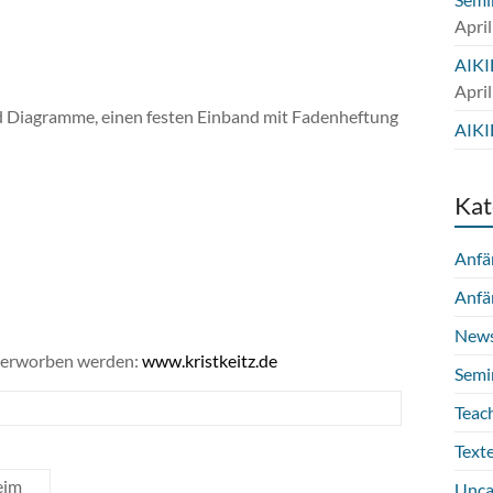
April
AIKI
April
d Diagramme, einen festen Einband mit Fadenheftung
AIKI
Kat
Anfä
Anfä
New
g erworben werden:
www.kristkeitz.de
Semi
Teac
Text
eim
Unca