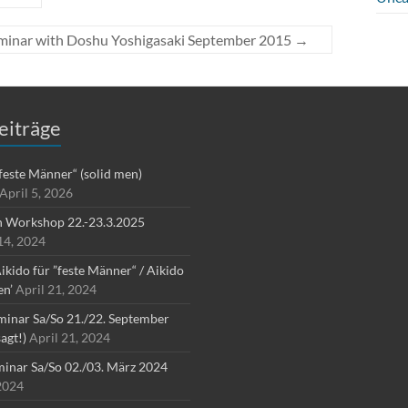
eminar with Doshu Yoshigasaki September 2015
→
eiträge
”feste Männer“ (solid men)
April 5, 2026
n Workshop 22.-23.3.2025
4, 2024
ikido für ”feste Männer“ / Aikido
en’
April 21, 2024
inar Sa/So 21./22. September
agt!)
April 21, 2024
inar Sa/So 02./03. März 2024
2024