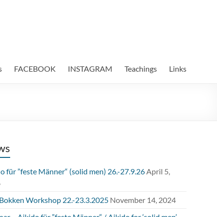
s
FACEBOOK
INSTAGRAM
Teachings
Links
ws
o für ”feste Männer“ (solid men) 26.-27.9.26
April 5,
6
 Bokken Workshop 22.-23.3.2025
November 14, 2024
ar – Aikido für ”feste Männer“ / Aikido for ‘solid men’