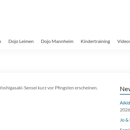
n
Dojo Leimen
Dojo Mannheim
Kindertraining
Video
oshigasaki-Sensei kurz vor Pfingsten erscheinen.
Ne
Aikid
202
Jo &
Semin